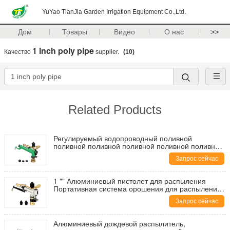
YuYao TianJia Garden Irrigation Equipment Co.,Ltd.
Дом
Товары
Видео
О нас
>>
1 inch poly pipe
Качество
supplier.
(10)
Related Products
Регулируемый водопроводный поливной
поливной поливной поливной поливной поливной
поливной поливной поливной поливной поливной
Запрос сейчас
поливной поливной поливной поливной поливной
1 "" Алюминиевый пистолет для распыления
Портативная система орошения для распыления
1,2-6,1 м3/ч
Запрос сейчас
Алюминиевый дождевой распылитель,