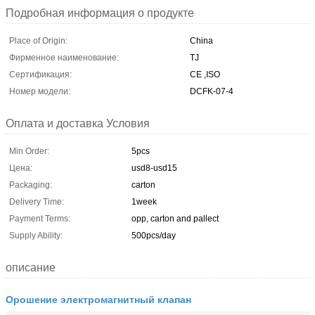
Подробная информация о продукте
Place of Origin:
China
Фирменное наименование:
TJ
Сертификация:
CE ,ISO
Номер модели:
DCFK-07-4
Оплата и доставка Условия
Min Order:
5pcs
Цена:
usd8-usd15
Packaging:
carton
Delivery Time:
1week
Payment Terms:
opp, carton and pallect
Supply Ability:
500pcs/day
описание
Орошение электромагнитный клапан