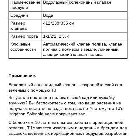
Наименование
Водолазный соленоидный клапан
продукта
Средний
Вода
Размер
412*238*335 см
клапана
Размер порта
1-1/2'2, 2'3, 4'
Ключевые
Автоматический клапан полива, клапан
особенности
полива с поливом в земле, линейный
электрический клапан полива
Применение:
Водолазный соленоидный клапан - сохраняйте свой сад
зеленым с помощью TJ
Вы устали постоянно поливать свой сад или лужайку
вручную? Вы беспокоитесь о том, что ваши растения не
получают достаточно воды, пока вас нет?потому что TJ's
Irrigation Solenoid Valve покрывает вас.
С более чем 10-летним опытом работы в ирригационной
отрасли, TJ является известным и надежным брендом для
высококачественных ирригационных продуктов.разработан