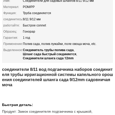
Имя:
Соединители для садовых шлангов 8/11 9/12 мм
Материал:
POM/PP
Функция:
Труба соединяется
соединитесь:
8/11 9/12 мм
работайте:
Быстрое connet
Образец:
Гонорар
Гарантия:
1 год
Применение:
Полив сада, полив лужайки, поле овоща моча, etc.
Соединитель трубы полива сада
Выделенное:
,
Шланг сада быстрый соединяется
,
Соединители шланга сада 12mm
соединители 8/11 вод подгаечника наборов соединит
еля трубы ирригационной системы капельного орош
ения соединителей шланга сада 9/12mm садовничая
моча
Быстрая деталь:
Продукт: Замок соединителя подгаечника с крышкой,