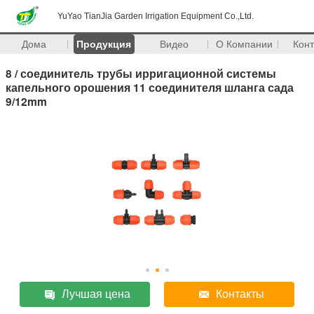
YuYao TianJia Garden Irrigation Equipment Co.,Ltd.
Дома
Продукция
Видео
О Компании
Кон
8 / соединитель трубы ирригационной системы
капельного орошения 11 соединителя шланга сада
9/12mm
Лучшая цена
Контакты