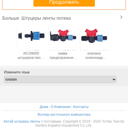
Продолжать
Штуцеры ленты потека
Больше
 полива
Аттестация
Клапан Оффтаке
УЛЬТРАФИОЛЕТОВОЕ
Труба со
енного
ИСО9000
замка
клапана
дюйм бы
пана
штуцеров ленты
предохранения
соленоида
муфты
нения
потека систем
от многоразового
капельного
отключе
ровода
водообеспечения
клапана
орошения
клапана 
ьного
облегченная
водопотребления
штуцеров ленты
штуцеров
Измените язык
ия 1/2»
для орошения
потека
поте
УЛЬТРАФИОЛЕТОВЫЙ
земледелия
для ленты
анти-
потека
Дома
|
О Компании
|
Контакты
Взгляд настольного компьютера
Китай штуцеры ленты т
поставщик. Copyright © 2019 - 2025 YuYao TianJia
Garden Irrigation Equipment Co.,Ltd..