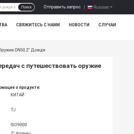
Отправить запрос
|
Russian
Поиск
ТВА
СВЯЖИТЕСЬ С НАМИ
НОВОСТИ
СЛУЧАИ
Оружие DN50 2" Дождя
ередач с путешествовать оружие
мация о продукте:
КИТАЙ
TJ
ISO9000
2" фланец