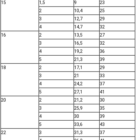
15
1,5
9
23
2
10,4
25
3
12,7
29
4
14,7
32
16
2
13,5
27
3
16,5
32
4
19,2
36
5
21,3
39
18
2
17,1
29
3
21
33
4
24,2
37
5
27,1
41
20
2
21,2
30
3
25,9
35
4
30
39
5
33,6
43
22
3
31,3
37