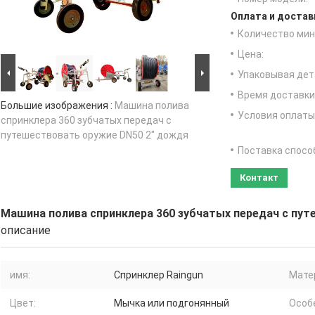
Оплата и достав
Количество мин 
Цена:
Упаковывая дет
Время доставки
Большие изображения :
Машина полива
Условия оплаты
спринклера 360 зубчатых передач с
путешествовать оружие DN50 2" дождя
Поставка спосо
Контакт
Машина полива спринклера 360 зубчатых передач с пу
описание
имя:
Спринклер Raingun
Мате
Цвет:
Мычка или подгонянный
Особ