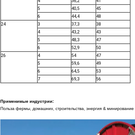
4
36,2
41
5
40,5
45
6
44,4
48
24
3
37,3
38
4
43,2
43
5
48,3
47
6
52,9
50
26
4
54
47
5
59,6
49
6
64,5
53
7
69,3
56
Применимые индустрии:
Польза фермы, домашних, строительства, энергия & минирование