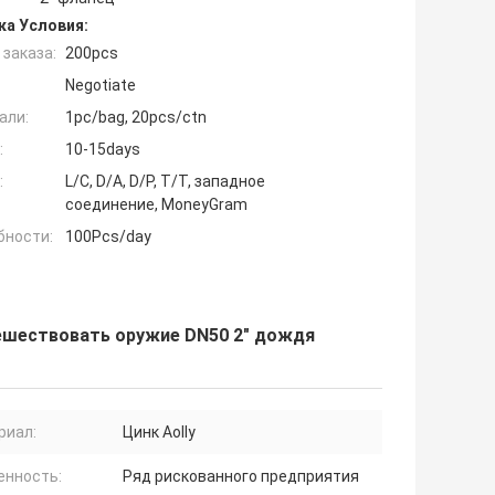
ка Условия:
заказа:
200pcs
Negotiate
али:
1pc/bag, 20pcs/ctn
:
10-15days
:
L/C, D/A, D/P, T/T, западное
соединение, MoneyGram
бности:
100Pcs/day
тешествовать оружие DN50 2" дождя
риал:
Цинк Aolly
енность:
Ряд рискованного предприятия