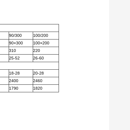
90/300
100/200
90×300
100×200
310
220
25-52
26-60
18-28
20-28
2400
2460
1790
1820