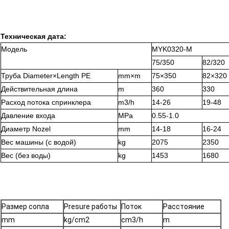
Техническая дата:
Модель
MYK0320-M
75/350
82/320
Труба Diameter×Length PE
mm×m
75×350
82×320
Действительная длина
m
360
330
Расход потока спринклера
m3/h
14-26
19-48
Давление входа
MPa
0.55-1.0
Диаметр Nozel
mm
14-18
16-24
Вес машины (с водой)
kg
2075
2350
Вес (без воды)
kg
1453
1680
Размер сопла
Presure работы
Поток
Расстояние
mm
kg/cm2
cm3/h
m