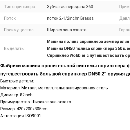
Тип спринклера:
Зубчатая передача 360
Прим
Поток:
поток 2-1/2inchn Brasss
Давл
Преимущество::
Широко зона охвата
Гаран
Машина полива спринклера земледелия
Выделить:
Машина DN50 полива спринклера 360 ше
Спринклер Wobbler с путешествовать о
Фабрики машина оросительной системы спринклера ф
путешествовать большой
спринклер DN50 2"
оружия д
Быстрые детали:
Материал: Металл, металл, гальванизированная сталь
Диаметр:
82inch
Преимущество: Широко зона охвата
Размер: 420x200x305cm
Аттестация:
ISO9001