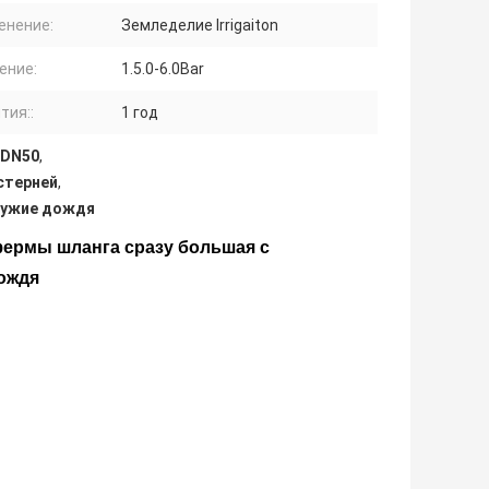
енение:
Земледелие Irrigaiton
ение:
1.5.0-6.0Bar
тия::
1 год
 DN50
,
стерней
,
ружие дождя
ермы шланга сразу большая с
ождя