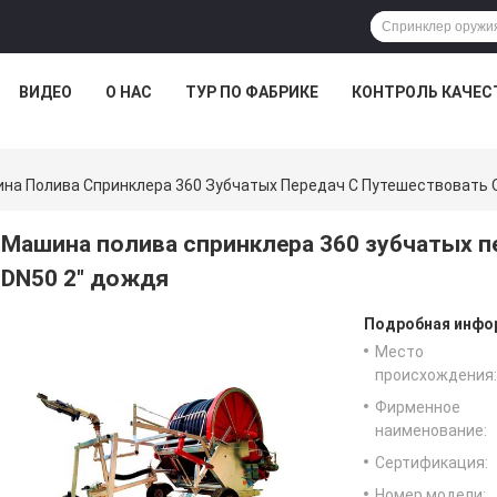
ВИДЕО
О НАС
ТУР ПО ФАБРИКЕ
КОНТРОЛЬ КАЧЕС
на Полива Спринклера 360 Зубчатых Передач С Путешествовать 
Машина полива спринклера 360 зубчатых п
DN50 2" дождя
Подробная инфор
Место
происхождения:
Фирменное
наименование:
Сертификация:
Номер модели: