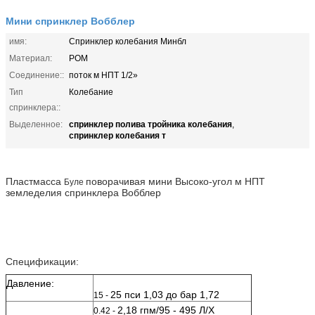
Мини спринклер Вобблер
имя:
Спринклер колебания Минбл
Материал:
POM
Соединение::
поток м НПТ 1/2»
Тип
Колебание
спринклера::
спринклер полива тройника колебания
Выделенное:
,
спринклер колебания т
Пластмасса
поворачивая мини Высоко-угол м НПТ
Буле
земледелия спринклера Вобблер
Спецификации:
Давление:
25 пси 1,03 до бар 1,72
15 -
2,18 гпм/95 - 495 Л/Х
0.42 -