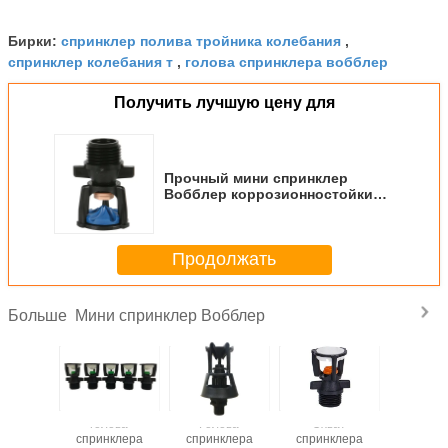
спринклер полива тройника колебания
Бирки:
,
спринклер колебания т
голова спринклера вобблер
,
Получить лучшую цену для
Прочный мини спринклер
Вобблер коррозионностойкий
для интенсивных полевых
культур
Продолжать
Мини спринклер Вобблер
Больше
нклер
голова
Голова
Охват
Сприн
 внешней
спринклера
спринклера
спринклера
полива W