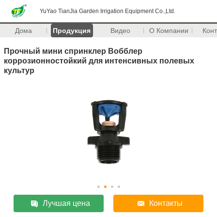
YuYao TianJia Garden Irrigation Equipment Co.,Ltd.
Дома
Продукция
Видео
О Компании
Кон
Прочный мини спринклер Вобблер
коррозионностойкий для интенсивных полевых
культур
Лучшая цена
Контакты