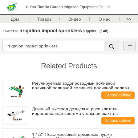
YuYao TianJia Garden Irrigation Equipment Co.,Ltd.
Дом
Товары
Видео
О нас
>>
irrigation impact sprinklers
Качество
supplier.
(148)
Related Products
Регулируемый водопроводный поливной
поливной поливной поливной поливной поливной
поливной поливной поливной поливной поливной
Запрос сейчас
поливной поливной поливной поливной поливной
Длинный выстрел дождевые распылители
ирригационная система угольная шахта
соединение Размер: 2'
Запрос сейчас
1 1/2" Пластмассовые дождевые пушки