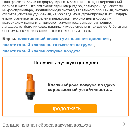
Наш фокус фабрики на формулировать большинств виды образований
полива в Китае. Что включают спринклер удара, полив райнгун, систему
микро-спринклера, ирригационную систему капельного орошения, систему
фильтра, систему удобрения, набор сада моча, трубопровод и их штуцеры
етк которые все изготовлены передовой технологией и хорошим
материалом кваньлиты, широко применитесь в аграрном поливе,
ландшафте, фамлий саде, парнике и курсе спорта и так далее. С богатым
опытом как в изготовлении, так и в технологии навыка.
пластиковый клапан уменьшения давления
Бирки:
,
пластиковый клапан выключателя вакуума
,
пластиковый клапан отпуска воздуха
Получить лучшую цену для
Клапан сброса вакуума воздуха
коррозионной устойчивости
клапан уменьшения давления 2
дюймов пластиковый
Продолжать
клапан сброса вакуума воздуха
Больше