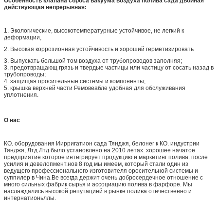
Особенность клапана сброса вакуума воздуха полива сада двойная
действующая непрерывная:
1. Экологические, высокотемпературные устойчивое, не легкий к
деформации,
2. Высокая коррозионная устойчивость и хороший герметизировать
3. Выпускать большой том воздуха от трубопроводов заполняя;
3. предотвращающ грязь и твердые частицы или частицу от сосать назад в
трубопроводы;
4. защищая оросительные системы и компоненты;
5. крышка верхней части Ремовеабле удобная для обслуживания
уплотнения.
О нас
КО. оборудования Иирригатион сада Тянджя, белонег к КО. индустрии
Тянджя, Лтд Лтд было установлено на 2010 летах. хорошее начатое
предприятие которое интегрирует продукцию и маркетинг полива. после
усилия и девелопмент.нов 8 год мы имеем, который стали один из
ведущего профессионального изготовителя оросительной системы и
суппилер в Чина.Ве всегда держит очень добросердечное отношение с
много сильных фабрик сырья и ассоциацию полива в фарфоре. Мы
наслаждались высокой репутацией в рынке полива отечественно и
интернатионьллы.