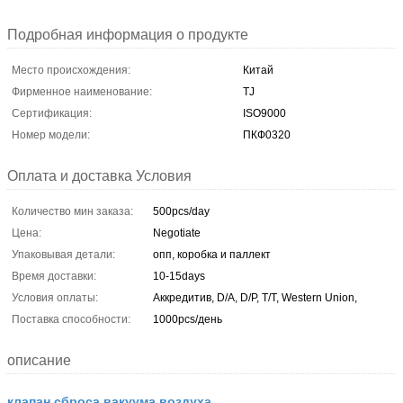
Подробная информация о продукте
Место происхождения:
Китай
Фирменное наименование:
TJ
Сертификация:
ISO9000
Номер модели:
ПКФ0320
Оплата и доставка Условия
Количество мин заказа:
500pcs/day
Цена:
Negotiate
Упаковывая детали:
опп, коробка и паллект
Время доставки:
10-15days
Условия оплаты:
Аккредитив, D/A, D/P, T/T, Western Union,
Поставка способности:
1000pcs/день
описание
клапан сброса вакуума воздуха