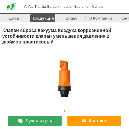
YuYao TianJia Garden Irrigation Equipment Co.,Ltd.
Дома
Продукция
Видео
О Компании
Кон
Клапан сброса вакуума воздуха коррозионной
устойчивости клапан уменьшения давления 2
дюймов пластиковый
Лучшая цена
Контакты