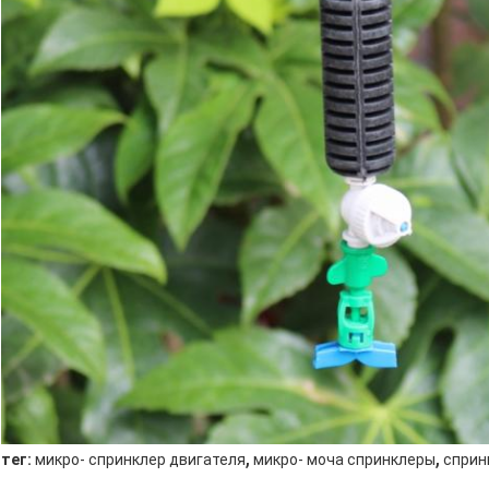
,
,
тег:
микро- спринклер двигателя
микро- моча спринклеры
сприн