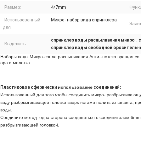
Размер:
4/7mm
Функ
Использованный
Микро- набор вида спринклера
Заяв
для:
спринклер воды распыливания микро-
,
с
Выделить:
спринклер воды свободной оросительн
Наборы воды Микро-сопла распыливания Анти--потека вращая со
ора и молотка
Пластиковое сферически
использование
соединений
:
Использованный для того чтобы соединить микро- разбрызгивающу
виду разбрызгивающей головки вверх ногами полить из шланга, пре
воды.
Соедините метод: одна сторона соединиться с соединителем 6mm,
разбрызгивающей головкой.