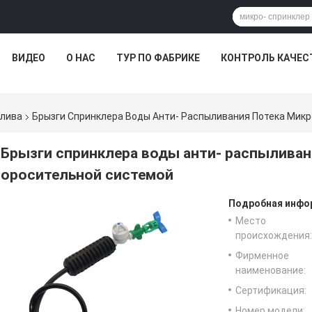
ВИДЕО
О НАС
ТУР ПО ФАБРИКЕ
КОНТРОЛЬ КАЧЕС
олива
Брызги Спринклера Воды Анти- Распыливания Потека Микр
Брызги спринклера воды анти- распыливан
оросительной системой
Подробная инфор
Место
происхождения:
Фирменное
наименование:
Сертификация:
Номер модели: