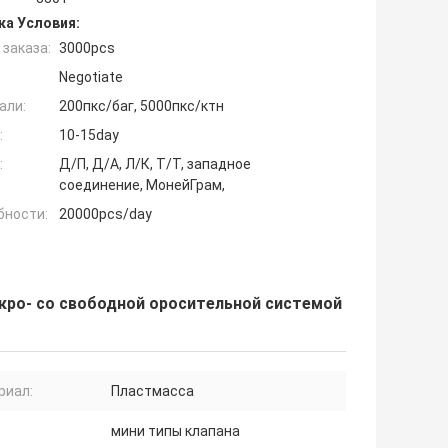
ка Условия:
заказа:
3000pcs
Negotiate
али:
200пкс/баг, 5000пкс/ктн
:
10-15day
:
Д/П, Д/А, Л/К, Т/Т, западное
соединение, МонейГрам,
бности:
20000pcs/day
икро- со свободной оросительной системой
риал:
Пластмасса
:
мини типы клапана