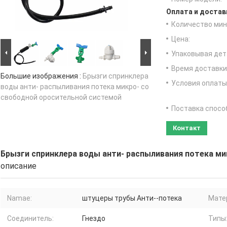
Оплата и достав
Количество мин 
Цена:
Упаковывая дет
Время доставки
Большие изображения :
Брызги спринклера
Условия оплаты
воды анти- распыливания потека микро- со
свободной оросительной системой
Поставка спосо
Контакт
Брызги спринклера воды анти- распыливания потека м
описание
Namae:
штуцеры трубы Анти--потека
Мате
Соединитель:
Гнездо
Типы