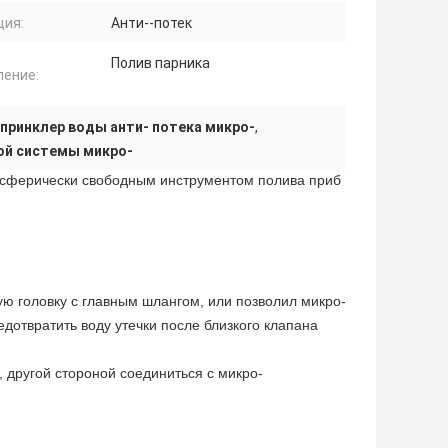
ция:
Анти--потек
Полив парника
ление:
принклер воды анти- потека микро-
,
ой системы микро-
 сферически свободным инструментом полива приб
ю головку с главным шлангом, или позволил микро-
дотвратить воду утечки после близкого клапана
 другой стороной соединиться с микро-