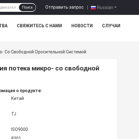
Отправить запрос
|
Russian
Поиск
ТВА
СВЯЖИТЕСЬ С НАМИ
НОВОСТИ
СЛУЧАИ
о- Со Свободной Оросительной Системой
ия потека микро- со свободной
мация о продукте:
Китай
TJ
ISO9000
8301