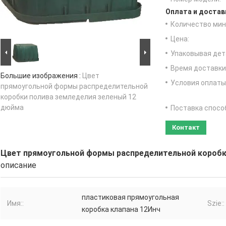
Оплата и достав
Количество мин 
Цена:
Упаковывая дет
Время доставки
Большие изображения :
Цвет
Условия оплаты
прямоугольной формы распределительной
коробки полива земледелия зеленый 12
дюйма
Поставка спосо
Контакт
Цвет прямоугольной формы распределительной коробк
описание
пластиковая прямоугольная
Имя::
Szie::
коробка клапана 12Инч