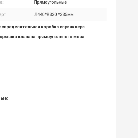
::
Прямоугольные
р::
Л440*В330 *335мм
аспределительная коробка спринклера
 крышка клапана прямоугольного моча
ные: