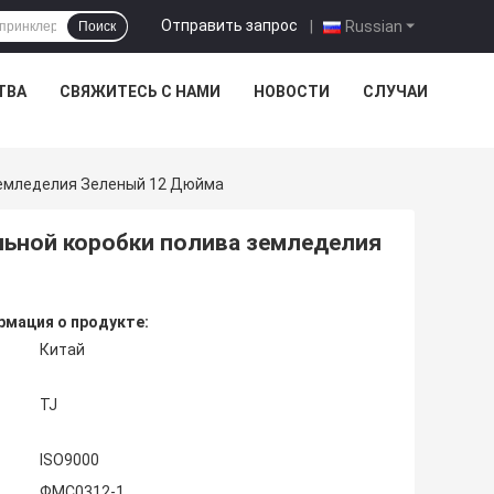
Отправить запрос
|
Russian
Поиск
ТВА
СВЯЖИТЕСЬ С НАМИ
НОВОСТИ
СЛУЧАИ
Земледелия Зеленый 12 Дюйма
ьной коробки полива земледелия
мация о продукте:
Китай
TJ
ISO9000
ФМС0312-1