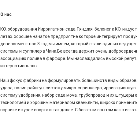
О нас
КО. оборудования Иирригатион сада Тянджя, белонег к КО. индус
летах. хорошее начатое предприятие которое интегрирует продук
девелопмент.нов 8 год мы имеем, который стали один из ведуще
системы и суппилер в Чина.Ве всегда держит очень добросердеч
ассоциацию полива в фарфоре. Мы наслаждались высокой репута
интернатионьллы.
Наш фокус фабрики на формулировать большинств виды образова
удара, полив райнгун, систему микро-спринклера, ирригационную
систему удобрения, набор сада моча, трубопровод и их штуцеры 
технологией и хорошим материалом кваньлиты, широко примените
парнике и курсе спорта и так далее. С богатым опытом как в изгот