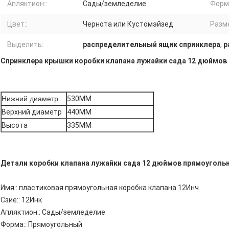
Апляктион::
Сады/земледелие
Форма
Цвет::
Чернота или Кустомэйзед
Разме
Выделить:
распределительный ящик спринклера
,
р
Спринклера крышки коробки клапана лужайки сада 12 дюймов
Нижний диаметр
530ММ
Верхний диаметр
440ММ
Высота
335ММ
Детали коробки клапана лужайки сада 12 дюймов прямоуголь
Имя:: пластиковая прямоугольная коробка клапана 12Инч
Сзие:: 12Инк
Апляктион:: Сады/земледелие
Форма:: Прямоугольный