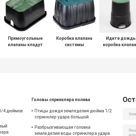
Прямоугольные
Коробка клапана
Идите дождь
клапаны кладут
системы
коробка клапа
распределительную
опылительного
птицы
коробку в коробку
орошения
пластмасса 6
13 спринклера
земледелия
дюймов в
земледелия 20
распределительная
земной коробк
дюймов
коробка
160×205×230 М
спринклера 12
полива
дюймов
Ост
Головы спринклера полива
3/4 дюймов
Птицы дождя земледелия дюйма 1/2
спринклер удара большой
пластиковый регулируемый
овый
Разбрызгивающая головка
лера
земледелия воды спринклера удара