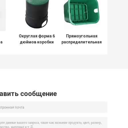
Округлая форма 6
Прямоугольная
на
дюймов коробки
распределительная
клапана полива сада
коробка полива
АБС пластиковая
сада коробки
земная анти-
модулирующей
е
УЛЬТРАФИОЛЕТОВАЯ
лампы полива 12
М
дюйма
авить сообщение