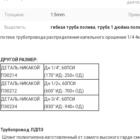
деяте
Толщина:
1.5mm
Прим
Выделить:
гибкая труба полива
,
труба 1 дюйма пол
потека трубопровода распределения капельного орошения 1/4 4к
ДРУГОЙ РАЗМЕР:
ДЕТАЛЬ НИКАКОЙ:
Дн 1/4", 60ПСИ
ПЭ0214
(170" ИД-.250» ОД)
ДЕТАЛЬ НИКАКОЙ:
Дн 1/2», 60ПСИ
ПЭ0212
(600" ИД-.700» ОД)
ДЕТАЛЬ НИКАКОЙ:
Дн 3/4", 60ПСИ
ПЭ0234
(830" ИД-.940» ОД)
Трубопровод ЛДПЭ
·Шланг полиэтилена изготовленный от самого высокого гарде с