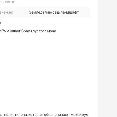
льности::
енение:
Земледелие/сад/ландшафт
и
с7мм шланг Браун пустого моча
мол полиэтилена, которые обеспечивают максимум