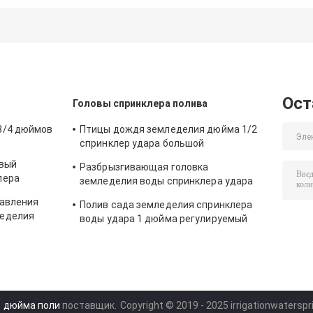
шланга сада PE
Agrcultuer
для ландша
PVC 100m моча
лужайки земле
микро-
фермы
Ост
Головы спринклера полива
3/4 дюймов
Птицы дождя земледелия дюйма 1/2
спринклер удара большой
пластиковый регулируемый
овый
Разбрызгивающая головка
лера
земледелия воды спринклера удара
регулируемой птицы дождя
давления
Полив сада земледелия спринклера
пластиковая 3/4"
леделия
воды удара 1 дюйма регулируемый
пластиковый
1 дюйма поли
поставщик.
Copyright © 2019 - 2025 irrigationwaterspr