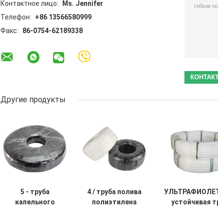
Контактное лицо:
Ms. Jennifer
Телефон:
+86 13566580999
Факс:
86-0754-62189338
Другие продукты
5 - труба
4 / труба полива
УЛЬТРАФИОЛЕ
капельного
полиэтилена
устойчивая т
орошения
7mm для сада
полива полиэт