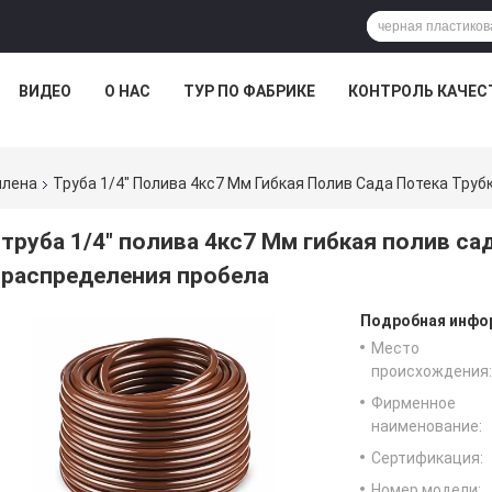
ВИДЕО
О НАС
ТУР ПО ФАБРИКЕ
КОНТРОЛЬ КАЧЕС
илена
Труба 1/4" Полива 4кс7 Мм Гибкая Полив Сада Потека Тру
труба 1/4" полива 4кс7 Мм гибкая полив са
распределения пробела
Подробная инфор
Место
происхождения:
Фирменное
наименование:
Сертификация:
Номер модели: