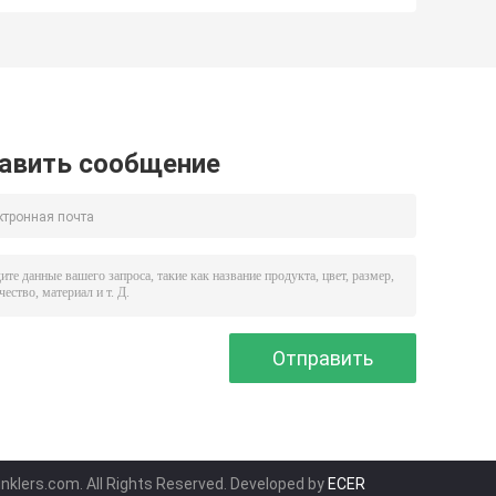
фта
полиэтилена
полива мягких
делия
шланга
микро- микро- 1-
2 Mm толщины
авить сообщение
inklers.com. All Rights Reserved. Developed by
ECER