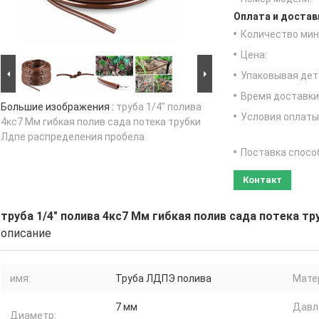
Оплата и достав
Количество мин 
Цена:
Упаковывая дет
Время доставки
Большие изображения :
труба 1/4" полива
Условия оплаты
4кс7 Мм гибкая полив сада потека трубки
Лдпе распределения пробела
Поставка спосо
Контакт
труба 1/4" полива 4кс7 Мм гибкая полив сада потека т
описание
имя:
Труба ЛДПЭ полива
Мате
7 мм
Давл
Диаметр: