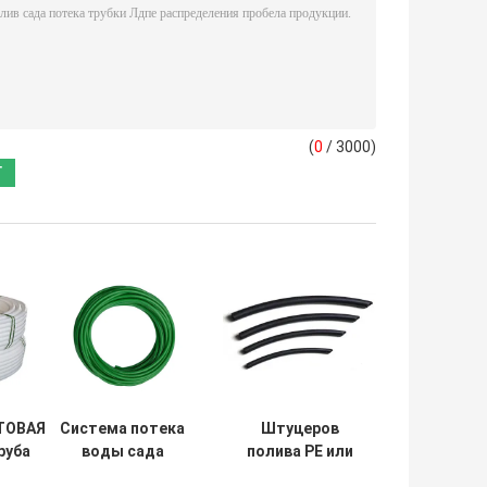
(
0
/ 3000)
ТОВАЯ
Система потека
Штуцеров
руба
воды сада
полива PE или
илена
трубы полива
PVC шланг