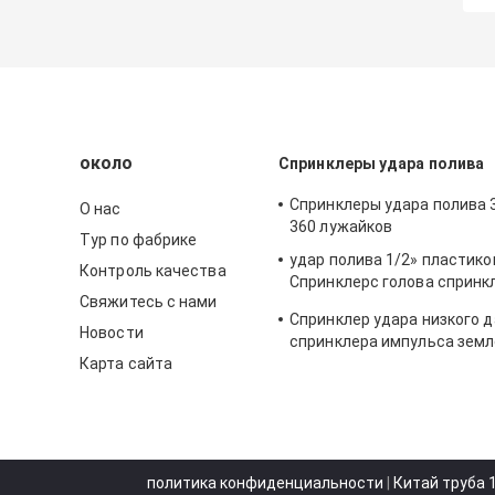
около
Спринклеры удара полива
Спринклеры удара полива 
О нас
360 лужайков
Тур по фабрике
удар полива 1/2» пластик
Контроль качества
Спринклерс голова спринк
Свяжитесь с нами
импульса земледелия
Спринклер удара низкого 
Новости
спринклера импульса зем
Карта сайта
пластиковый 3/4 дюймов
политика конфиденциальности
|
Китай труба 