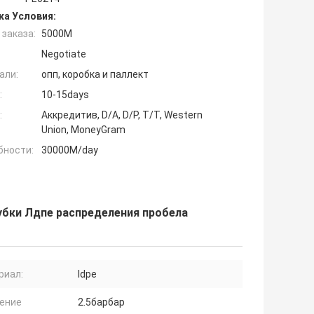
ка Условия:
заказа:
5000М
Negotiate
али:
опп, коробка и паллект
:
10-15days
:
Аккредитив, D/A, D/P, T/T, Western
Union, MoneyGram
бности:
30000M/day
рубки Лдпе распределения пробела
риал:
ldpe
ение
2.5барбар