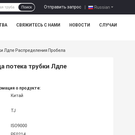
Отправить запрос
|
Russian
Поиск
ТВА
СВЯЖИТЕСЬ С НАМИ
НОВОСТИ
СЛУЧАИ
бки Лдпе Распределения Пробела
да потека трубки Лдпе
мация о продукте:
Китай
TJ
ISO9000
PE0214